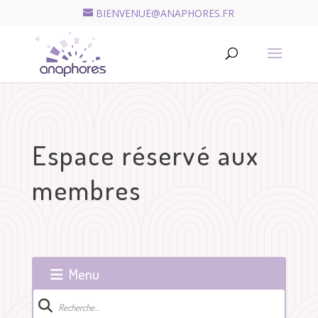
BIENVENUE@ANAPHORES.FR
Recherche
de
RECHERCHER
produits
Espace réservé aux
membres
Menu
Navigation