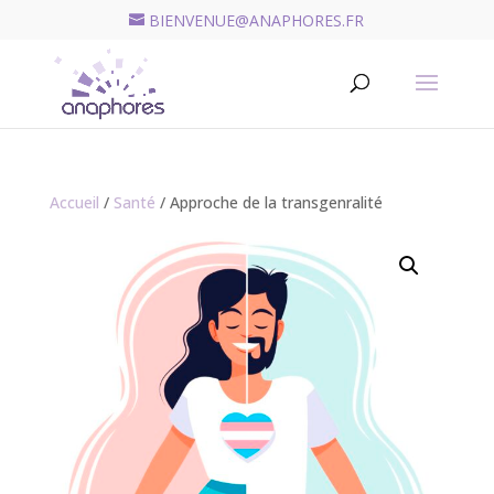
BIENVENUE@ANAPHORES.FR
Recherche
de
RECHERCHER
produits
Accueil
/
Santé
/ Approche de la transgenralité