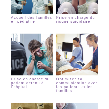
Accueil des familles
Prise en charge du
en pédiatrie
risque suicidaire
Prise en charge du
Optimiser sa
patient détenu à
communication avec
l’hôpital
les patients et les
familles