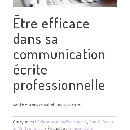
Être efficace
dans sa
communication
écrite
professionnelle
santé – transversal et institutionnel
Catégories :
Relations dans l'entreprise
,
Santé
,
Social
& Médico-social
Étiquette :
transversal &