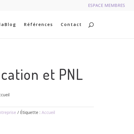
ESPACE MEMBRES
RECHERCHER
laBlog
Références
Contact
ation et PNL
ccueil
ntreprise
Étiquette :
Accueil