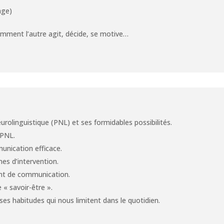
age)
ment l’autre agit, décide, se motive…
rolinguistique (PNL) et ses formidables possibilités.
 PNL.
unication efficace.
es d’intervention.
nt de communication.
 « savoir-être ».
s habitudes qui nous limitent dans le quotidien.