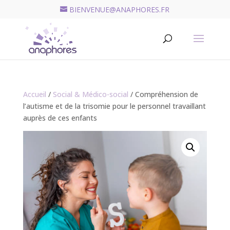
BIENVENUE@ANAPHORES.FR
Recherche
de
RECHERCHER
produits
Accueil
/
Social & Médico-social
/ Compréhension de
l’autisme et de la trisomie pour le personnel travaillant
auprès de ces enfants