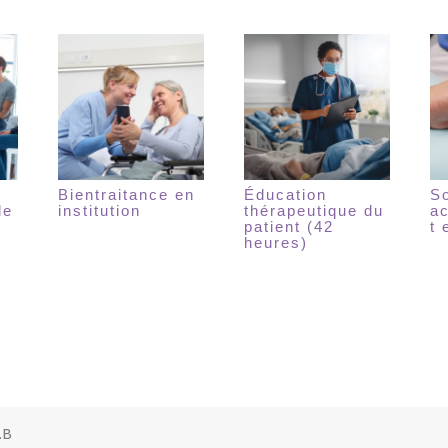
Bientraitance en
Éducation
So
le
institution
thérapeutique du
a
patient (42
t 
heures)
.B