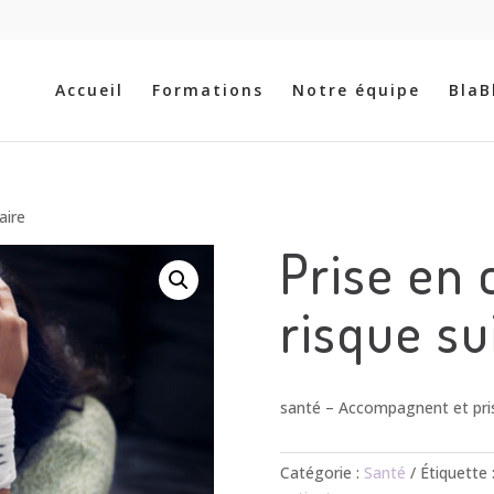
Recherche
de
produits
Accueil
Formations
Notre équipe
BlaB
aire
Prise en 
risque su
santé – Accompagnent et pris
Catégorie :
Santé
Étiquette 