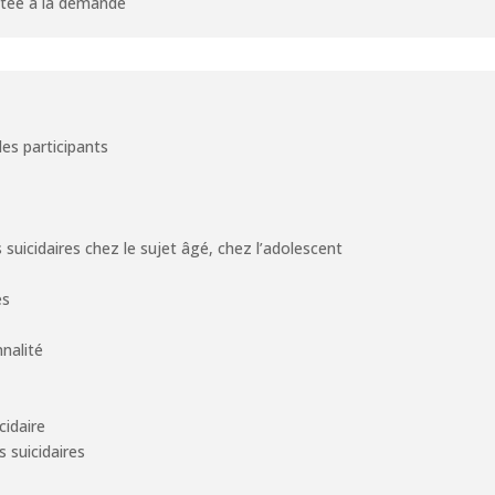
aptée à la demande
es participants
 suicidaires chez le sujet âgé, chez l’adolescent
es
nnalité
cidaire
s suicidaires