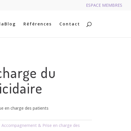
ESPACE MEMBRES
RECHERCHER
laBlog
Références
Contact
charge du
icidaire
e en charge des patients
:
Accompagnement & Prise en charge des