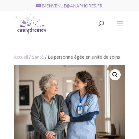
BIENVENUE@ANAPHORES.FR
Recherche
de
RECHERCHER
produits
Accueil
/
Santé
/ La personne âgée en unité de soins