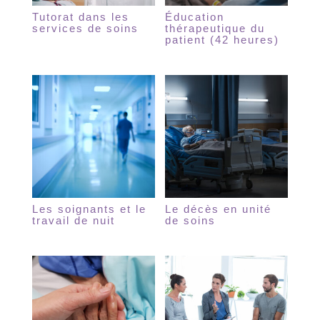
Tutorat dans les
Éducation
services de soins
thérapeutique du
patient (42 heures)
Les soignants et le
Le décès en unité
travail de nuit
de soins