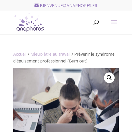
BIENVENUE@ANAPHORES.FR
Recherche
de
RECHERCHER
produits
Accueil
/
Mieux-être au travail
/ Prévenir le syndrome
d’épuisement professionnel (Burn out)