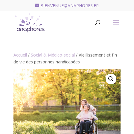
BIENVENUE@ANAPHORES.FR
Recherche
de
RECHERCHER
produits
Accueil
/
Social & Médico-social
/ Vieillissement et fin
de vie des personnes handicapées