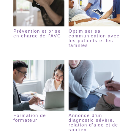
Prévention et prise
Optimiser sa
en charge de l’AVC
communication avec
les patients et les
familles
Formation de
Annonce d’un
formateur
diagnostic sévère,
relation d’aide et de
soutien