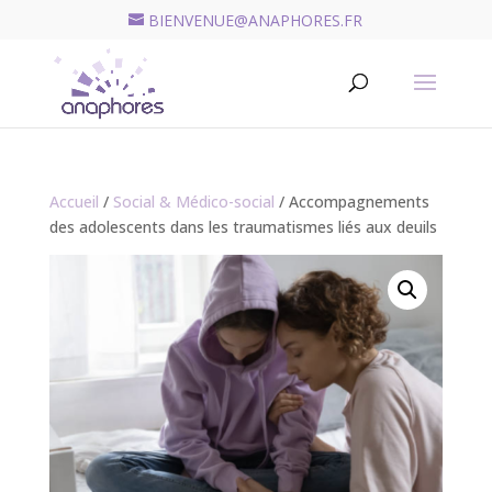
BIENVENUE@ANAPHORES.FR
Recherche
de
RECHERCHER
produits
Accueil
/
Social & Médico-social
/ Accompagnements
des adolescents dans les traumatismes liés aux deuils