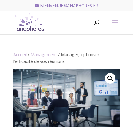
BIENVENUE@ANAPHORES.FR
Recherche
de
RECHERCHER
produits
Accueil
/
Management
/ Manager, optimiser
l’efficacité de vos réunions