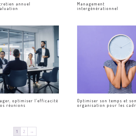
tretien annuel
Management
aluation
intergénérationnel
ger, optimiser l’efficacité
Optimiser son temps et so
vos réunions
organisation pour les cad
1
2
→