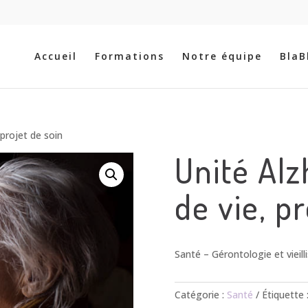
Recherche
de
produits
Accueil
Formations
Notre équipe
BlaB
 projet de soin
Unité Alz
de vie, p
Santé – Gérontologie et vieil
Catégorie :
Santé
Étiquette 