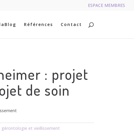
ESPACE MEMBRES
RECHERCHER
laBlog
Références
Contact
heimer : projet
rojet de soin
lissement
:
gérontologie et vieillissement