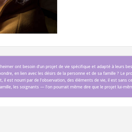
heimer ont besoin d’un projet de vie spécifique et adapté à leurs be
ondre, en lien avec les désirs de la personne et de sa famille ? Le pr
il est nourri par de l’observation, des éléments de vie, il est sans c
 famille, les soignants — l’on pourrait même dire que le projet lui-mê