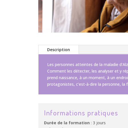
Description
Les personnes atteintes de la maladie d'Alz
Comment les détecter, les analyser et y rép
prend naissance, à un moment, à un endroit, 
protagonistes, c’est-à-dire la personne, la
Informations pratiques
Durée de la formation
: 3 jours