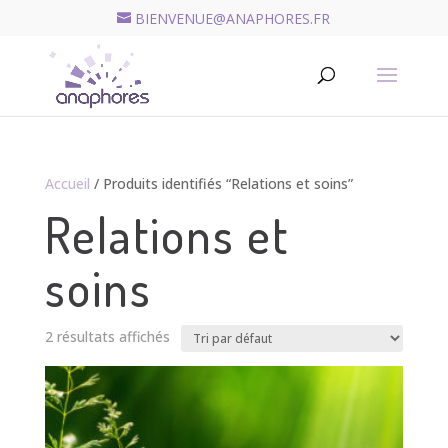
BIENVENUE@ANAPHORES.FR
Recherche
de
RECHERCHER
produits
Accueil
/ Produits identifiés “Relations et soins”
Relations et
soins
2 résultats affichés